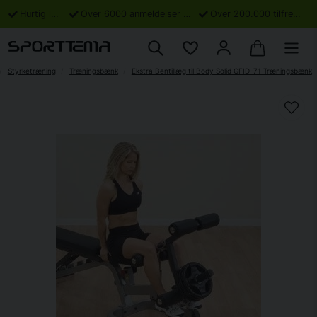
Hurtig levering
Over 6000 anmeldelser på Trustpilot
Over 200.000 tilfredse kunder
Styrketræning
Træningsbænk
Ekstra Bentillæg til Body Solid GFID-71 Træningsbænk