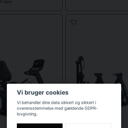
å lager
Styrker ben og balder
– især lår, lægge og glutes
Skånsom belastning
– ideel til genoptræning og træning for seniorer
gængelig træning
– du kan træne derhjemme, på kontoret eller i fitnesscen
Forskellige typer motionscykler
at imødekomme forskellige behov tilbyder Sporttema flere typer motionscy
jintensiv træning med en realistisk cykelfornemmelse. Ideel til intervaltr
over modstand og kraft. Perfekt til dem, der ønsker at følge deres træn
ryglæn og fremadvendte pedaler. Anbefales til personer med rygproblemer 
Vi bruger cookies
Sammenklappelige modeller
– ideelle til mindre rum eller midlertidig brug.
Vi behandler dine data sikkert og sikkert i
overensstemmelse med gældende GDPR-
ar modstand, ergonomisk design og tydelige skærme, der viser tid, distan
lovgivning.
Funktioner, der skal sammenlignes