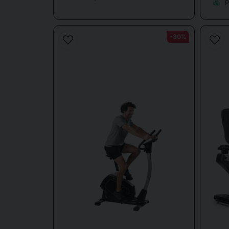
P
-30%
Til
For 
Spinningcykler
– til dem, der ønsker hø
Ergometercykler
– giver præcis kontrol 
Liggende cykler
– med 
Alle vores modeller har justerb