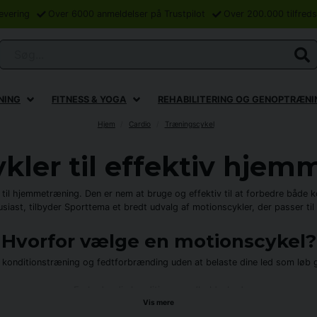
levering
Over 6000 anmeldelser på Trustpilot
Over 200.000 tilfred
Søg...
NING
FITNESS & YOGA
REHABILITERING OG GENOPTRÆNI
Hjem
Cardio
Træningscykel
kler til effektiv hje
til hjemmetræning. Den er nem at bruge og effektiv til at forbedre både
tusiast, tilbyder Sporttema et bredt udvalg af motionscykler, der passer til
Hvorfor vælge en motionscykel?
l konditionstræning og fedtforbrænding uden at belaste dine led som løb 
Forbedre din kondition og udholdenhed
Øge muskelstyrken, især i benene og balderne
Vis mere
Forbrænde kalorier effektivt og støtte vægttab