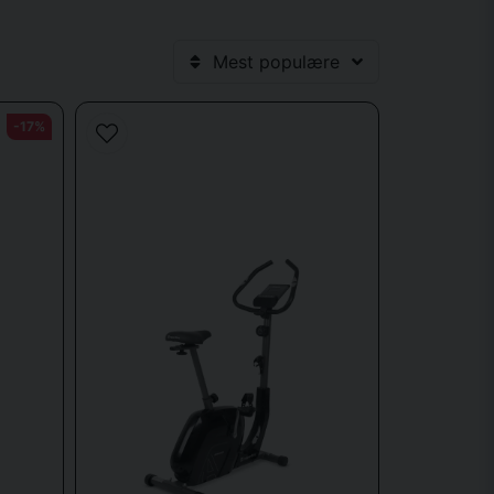
asse træning i din daglige rutine, uanset vejret eller
Mest populære
-17%
l dine behov og mål:
 er designet til at efterligne fornemmelsen af at cykle
rer, og gør det nemt at holde styr på din præstation.
ing, eller til personer med ryg- eller knæproblemer.
veau. Mange modeller har også smarte funktioner såsom
cykel
io-træning eller en mere afslappet, men stadig effektiv
r at bruge den.
ores sortiment hos Sporttema er nøje udvalgt for at
tig levering.