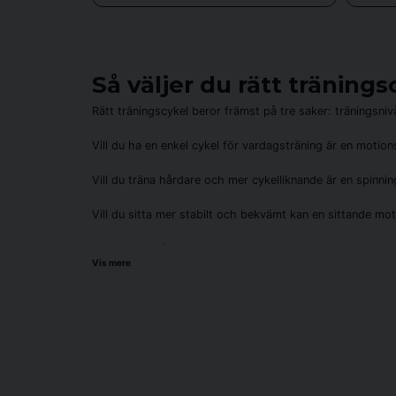
Hos Sporttema
sælger vi motionscykler
med fokus på k
Vores kundeservice er tilgængelig på sven
Så väljer du rätt tränings
Rätt träningscykel beror främst på tre saker: träningsni
Vill du ha en enkel cykel för vardagsträning är en motion
Vill du träna hårdare och mer cykelliknande är en spinning
Vill du sitta mer stabilt och bekvämt kan en sittande mot
Vill du röra på dig medan du arbetar är en skrivbordscyke
Vis mere
En motionscykel er et alsidigt og brugervenligt træning
Funktioner att jämföra
bruges til alt fra vægttab til præstationsfremmend
När du har valt typ av träningscykel är det värt att jämf
Udforsk vores sortiment og find den 
Motstånd
Magnetmotstånd är vanligt på motionscyklar eftersom de