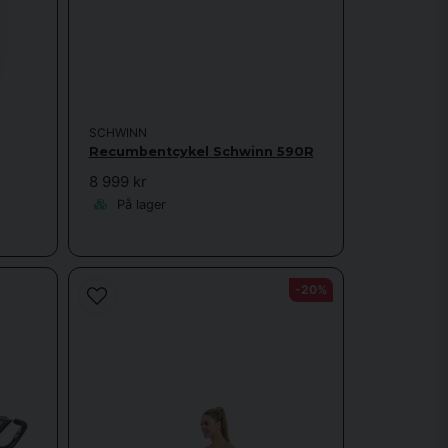
din træningsstil:
holdelse
tibilitet
tilling
SCHWINN
Recumbentcykel Schwinn 590R
8 999 kr
iere din træning
På lager
 er nogle eksempler på træningsplaner:
-20%
et – 5 min afkøling
 5 min afkøling
rænding og opbygning af kondition