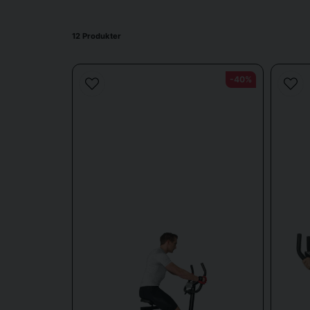
En anden fordel ved motionscykler er, at de ikke tage
12 Produkter
-40%
Hos Sporttema tilby
Spinningcykler
– Perfekte til højintensiv træning og 
Ergometercykler
– Til dem, der ønsker mere kontrol 
Liggende cykler
– Disse cykler har en tilbagelænet 
Alle vores motionscykler er udstyret med justerbare 
Såda
Når du vælger en motionscykel, er det vigtigt at overv
form for træni
Hvis du leder efter en alsidig og pålidelig trænin
imødekomme f