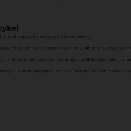
valitet, funktion og kundetilfredshed. Vi tilbyder modeller fra førende m
sk, dansk, norsk, finsk, engelsk og russisk – og vi hjælper dig gerne med 
Vi tilbyder også tilbehør såsom:
cykel
Træningsmåtter til gulvbeskyttelse
vå, sittställning och hur mycket plats du har hemma.
Pulsmålere og træningscomputere
scykel oftast det mest mångsidiga valet. Den är lätt att använda, passar fl
Reservedele og vedligeholdelsesprodukter
cykel ett bättre alternativ. Den passar dig som vill köra intervaller, puls
Supplerende udstyr til styrke og fitness
ionscykel vara rätt val. Den ger en mer tillbakalutad position och kan känn
Resumé
l ett kompakt alternativ. Den är inte byggd för högintensiv träning, men k
sredskab, der er velegnet til alle – fra begyndere til eliteatleter. Den ti
e intervaller. Hos Sporttema finder du et bredt udvalg af modeller, der e
öra funktionerna mellan modellerna.
motionscykel, der passer til dig. Uanset om du træner for sundhed, præstat
t är tyst och enkelt att använda hemma. Spinningcyklar kan ha tyngre sv