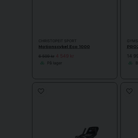
Når du vælger en
Modsta
Display 
Juste
CHRISTOPEIT SPORT
GYMS
Motionscykel Eco 1000
PRO2
4 549 kr
14 9
6 509 kr
Træningsprog
På lager
Be
For at opnå de bedste resultater anbe
1.
Træning for beg
2.
Intervaltræ
3.
Udholdenhedstræning (45 mi