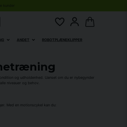
se kunder
NG
ANDET
ROBOTPLÆNEKLIPPER
mmetræning
 kondition og udholdenhed. Uanset om du er nybegynder
 alle niveauer og behov.
gør. Med en motionscykel kan du: