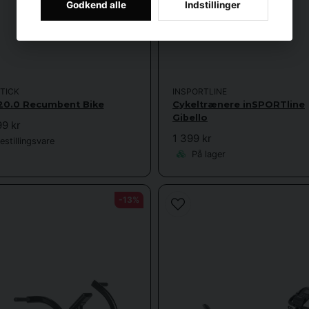
 motionscykel, er det vigtigt at overveje, hvilke funktioner der passer til 
Godkend alle
Indstillinger
ndssystem
– magnetisk modstand er støjsvag og kræver minimal vedlige
og træningsdata
– nogle modeller har pulsmålere, wattmåling og app-kompa
rbarhed
– sadlen og styret skal kunne justeres for at opnå en optimal siddes
TICK
INSPORTLINE
0.0 Recumbent Bike
Cykeltrænere inSPORTline
Transporthjul
– gør det nemt at flytte cyklen, når det er nødvendigt
Gibello
99 kr
1 399 kr
rammer
– forudindstillede træningsprogrammer, der hjælper dig med at var
stillingsvare
På lager
Træningsprogrammer og tips
faler vi at træne 3-5 gange om ugen med sessioner på 20-45 minutter. Her
-13%
yndere (20 min)
– 5 min opvarmning – 10 min stabil cykling ved lav intensit
ning (30 min)
– 5 min opvarmning – 6 x 2 min høj intensitet / 1 min hvile –
n)
– Stabil intensitet med fokus på puls i zone 2–3 – Perfekt til fedtforb
Tips til at bevare motivationen: