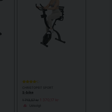
el kan placeres under et højdejusterbart skrivebord, så
abil ramme og tydeligt display.
CHRISTOPEIT SPORT
S-bike
1 370,17 kr
1 713,57 kr
Udsolgt
e