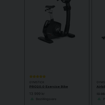
Motionscykler bruges ikke kun i hjemmegym – de er også
du kan træne i løbet af arbejd
GYMSTICK
GYMS
PRO20.0 Exercise Bike
Airb
13 999 kr
10 988
Bestillingsvare
P