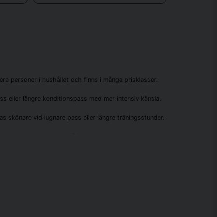
ærker med klare produktbeskrivelser og hurtig levering.
at finde den rigtige model til dine behov.
era personer i hushållet och finns i många prisklasser.
pass eller längre konditionspass med mer intensiv känsla.
as skönare vid lugnare pass eller längre träningsstunder.
an göra det enklare att få in mer rörelse i vardagen.
lbyder effektiv cardio-træning med lav belastning og kan
r velegnede til både hjemmebrug og kommerciel brug.
ion eller velvære – har vi løsningen.
änghjul och ett motstånd som är byggt för mer intensiva