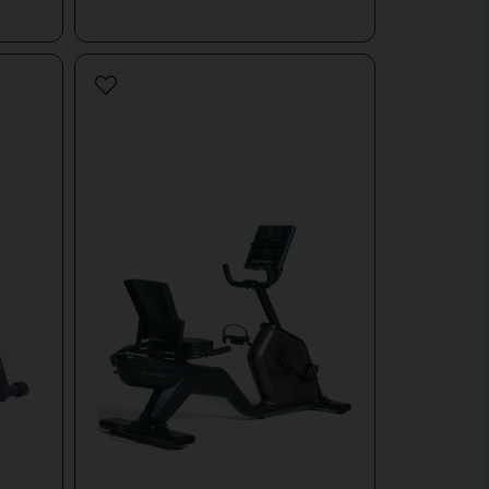
tret
kler:
æning og pulsstyrede træningsprogrammer.
ing med data og pulsbaserede programmer.
eller nedsat mobilitet.
ce, hastighed og kalorieforbrug.