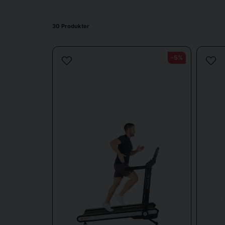
30 Produkter
Til hjemmebrug er løbebånd en praktisk og tidsbesp
derhjemme kan du træne, når det passer dig bedst, ua
Mange modeller har også Blue
-5%
I virksomhedsmiljøer kan løbebånd være en innovat
arbejdsdagen for at reducere stillesiddende adfærd o
ve
Udforsk vores kategorier for
liggende motionscykl
varierede træn
Løbebånd er en alsidig træningsform, der er velegnet t
din træning. For dem, der ønsker en aktivitet med l