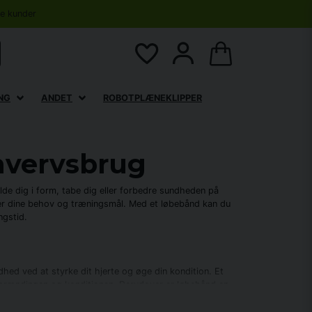
se kunder
NG
ANDET
ROBOTPLÆNEKLIPPER
hvervsbrug
de dig i form, tabe dig eller forbedre sundheden på
er dine behov og træningsmål. Med et løbebånd kan du
ngstid.
ed ved at styrke dit hjerte og øge din kondition. Et
rbrændingen og konditionen. Derudover er løbebånd en
rligt vejr.