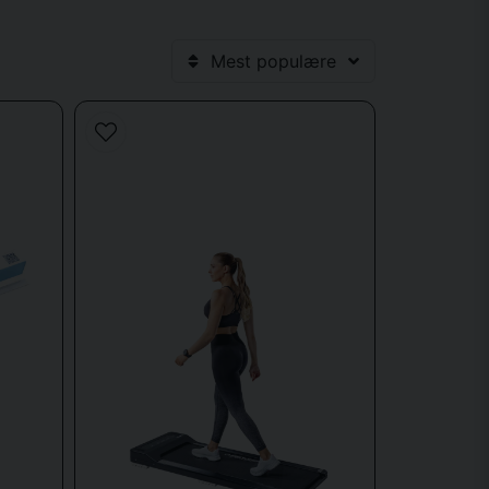
Mest populære
akte, støjsvage og nemme at bruge. Med et løbebånd
sse ind i små rum og er nemme at opbevare efter brug.
 direkte på din mobiltelefon.
r
integreres i kontorlandskabet og bruges i løbet af
virksomheden værdsætter sine medarbejderes sundhed og
er.
 træningsløsning. For dem, der er interesseret i mere
fitness & yoga
.
 og du kan selv styre tempoet, hældningen og længden af
Derudover er de et af de mest populære redskaber til