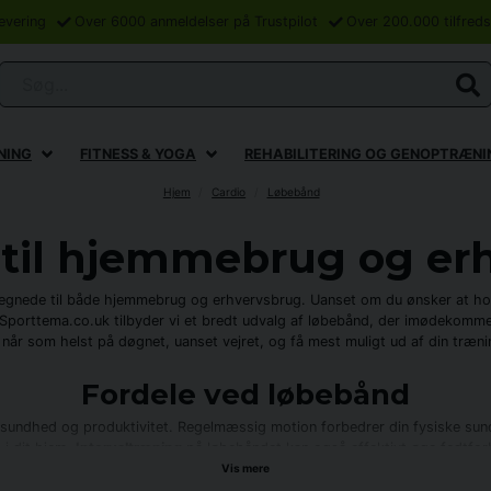
levering
Over 6000 anmeldelser på Trustpilot
Over 200.000 tilfred
Søg...
NING
FITNESS & YOGA
REHABILITERING OG GENOPTRÆNI
Hjem
Cardio
Løbebånd
til hjemmebrug og er
legnede til både hjemmebrug og erhvervsbrug. Uanset om du ønsker at hol
 Sporttema.co.uk tilbyder vi et bredt udvalg af løbebånd, der imødekomm
når som helst på døgnet, uanset vejret, og få mest muligt ud af din træni
Fordele ved løbebånd
 sundhed og produktivitet. Regelmæssig motion forbedrer din fysiske sundh
 i dit hjem.
Intervaltræning
på løbebåndet kan også effektivt øge fedtfo
e mulighed for dem, der ønsker at træne derhjemme uden at skulle ud i då
Vis mere