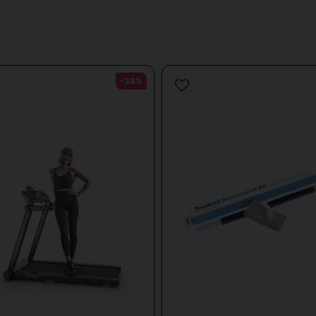
Løbebånd derhjemme
arende træningsløsning. Vores sortiment omfatter løbebånd, der er komp
nset vejrforholdene. Vores løbebånd til hjemmebrug er designet til at pa
tooth-understøttelse og app-integration, så du kan følge dine fremskridt
-38%
Løbebånd til virksomhedsmiljøe
iv løsning til at fremme sunde vaner blandt medarbejderne. Løbebånd kan 
g øge produktiviteten. At have et løbebånd på arbejdspladsen viser, at 
lvære. Det kan også bidrage til bedre koncentration og lavere stressniveau
er
,
løbebånd/walking-løbebånd
og
styrketræning
for at finde en komplet
ingsprogrammer, anbefaler vi også vores afdelinger
for crosstrainere
og
Hvorfor vælge et løbebånd?
il både begyndere og erfarne brugere. De er nemme at komme i gang med,
av tærskel, der stadig giver resultater, er løbebånd et fremragende valg. 
hjemmetræning takket være deres fleksibilitet og effektivitet.
Fordele ved løbebånd