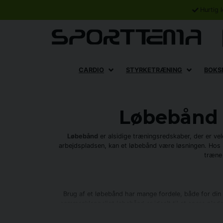
Hurtig 
CARDIO
STYRKETRÆNING
BOKS
Løbebånd 
Løbebånd
er alsidige træningsredskaber, der er ve
arbejdspladsen, kan et løbebånd være løsningen. Hos
træne 
Brug af et løbebånd har mange fordele, både for din
sammenklappeligt løbebånd er ideelt til at spare plads
fremragend