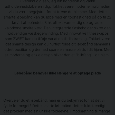
Overvind dig selv, øg din kondition og vækk
udholdenhedsløberen i dig. Takket være moderne multimedier
vil du være begejstret for at træne derhjemme. Med dette
smarte løbebånd kan du løbe med en tophastighed på op til 22
km/t Løbebåndets 3 hk effekt varmer dig op og lader
kalorierne smelte væk. Den integrerede flaskeholder sikrer den
nødvendige væskegenvinding. Med innovative fitness-apps
som ZWIFT kan du tilføje variation til din træning. Takket være
det smarte design kan du hurtigt folde dit løbebånd sammen i
lodret position og dermed spare en masse plads i dit hjem. Med
sit moderne og enkle design bliver den et "blikfang" i dit hjem.
Løbebånd behøver ikke længere at optage plads
Overvejer du et løbebånd, men er du bekymret for, at det vil
fylde for meget? Dette smarte løbebånd sletter fuldstændigt
det problem med sin unikke foldeevne. I modsætning til mange