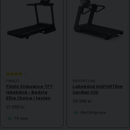
FINNLO
INSPORTLINE
Finnlo Endurance TFT
Løbebånd inSPORTline
løbebånd – Bedste
Gardian G10
Elite Choice i testen
29 999 kr
21 999 kr
Bestillingsvare
På lager