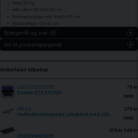
Vægt 92 kg
Mål LxBxH 181x83x133 cm
Sammenfoldelige mål 74x83x170 cm
Slidbaneflade 152x51 cm
Spørgsmål og svar (2)
Stil et produktspørgsmål
NoN spurgt
for 1 år siden
question
"step up" height
Spørg os om noget om dette produkt...
Anbefalet tilbehør
Shoppen svarede
15 cm
CHRISTOPEIT SPORT
79 kr
name
Display ET6 9107(D)
Navn
Kine spurgt
for 2 år siden
KØBE
Hva er starthastigheten på denne tredemøllen?
ABILICA
279 kr
Shoppen svarede
Vedligeholdelsessæt Løbebånd med silikone
email
0,3-22 km/h
Email adresse
KØBE
379 kr
249 kr
Underlagsmåtte