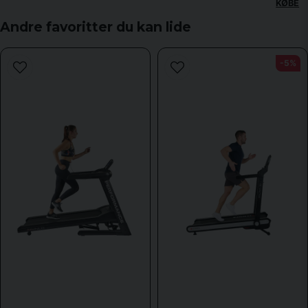
KØBE
Ja, du kan offentliggøre mit spørgsmål
Andre favoritter du kan lide
-5%
Send spørgsmål