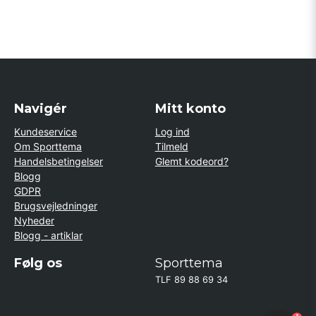
Navigér
Mitt konto
Kundeservice
Log ind
Om Sporttema
Tilmeld
Handelsbetingelser
Glemt kodeord?
Blogg
GDPR
Brugsvejledninger
Nyheder
Blogg - artiklar
Følg os
Sporttema
TLF 89 88 69 34