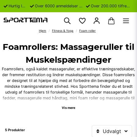
Hurtig levering
Over 6000 anmeldelser på Trustpilot
Over 200.000 tilfredse kunder
Hjem
Fitness & Yoga
Foam roller
Foamrollers: Massageruller til
Muskelspændinger
Foamrollers, også kaldet massageruller, er effektive træningsredskaber,
der fremmer restitution og lindrer muskelspændinger. Disse foamrollers
er designet til at hjælpe dig med at forbedre din bevægelighed og
mindske træningsrelateret stivhed. Hos Sporttema finder du et bredt
udvalg af foamrollers til forskellige formål, herunder massagerulle til
fødder, massagerulle med håndtag, mini foam roller og massagerulle til
ryggen.
Vis mere
Foamrollers og Deres Fordele
At bruge foamrollers har flere fordele for din træningsrutine og velvære.
5 Produkter
Udvalgt
Her er nogle af de vigtigste fordele: