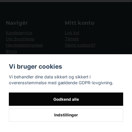
Navigér
Mitt konto
Kundeservice
Log ind
Om Sporttema
Tilmeld
Handelsbetingelser
Glemt kodeord?
Blogg
GDPR
Brugsvejledninger
Vi bruger cookies
Nyheder
Blogg - artiklar
Vi behandler dine data sikkert og sikkert i
overensstemmelse med gældende GDPR-lovgivning.
Følg os
Sporttema
TLF 89 88 69 34
Godkend alle
1
Indstillinger
Powered by Nyehandel AB