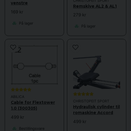
CHRISTOPEIT SPORT
venstre
Remskive AL2 & AL1
169 kr
279 kr
På lager
På lager
ABILICA
CHRISTOPEIT SPORT
Cable for Flextower
Hydraulisk cylinder til
1.0 (300305)
romaskine Accord
499 kr
499 kr
Bestillingsvare