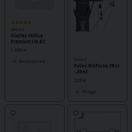
ABILICA
Display Abilica
Premium UB BT
1 999 kr
FINNLO
Bestillingsvare
Pulley Bioforce 3841
- 3843
229 kr
På lager