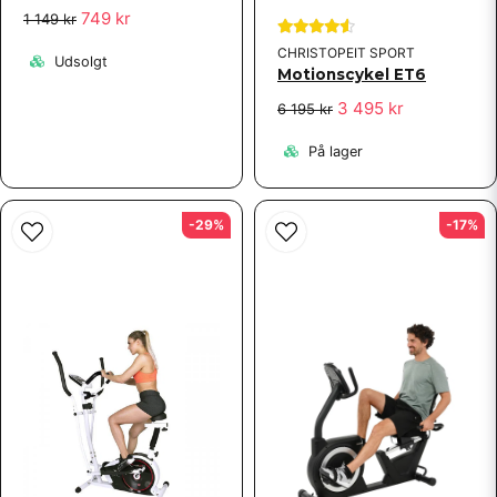
749 kr
1 149 kr
CHRISTOPEIT SPORT
Udsolgt
Motionscykel ET6
3 495 kr
6 195 kr
På lager
-29%
-17%