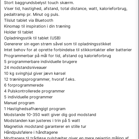
Stort baggrundsbelyst touch skærm.
Viser tid, hastighed, afstand, total distance, watt, kalorieforbrug,
pedaltramp pr. Minut og puls.
Tilslut tablet via Bluetooth
Kinomap til inspiration i din træning
Holder til tablet
Opladningsstik til tablet (USB)
Genererer sin egen strøm såvel som til opladningsstikket
Intet behov for at oprette forbindelse til stikkontakter eller batterier
Programmerbar på mål for tid, afstand og kalorieforbrug
5 programmerbare individuelle brugere
24 modstandsniveauer
10 kg svinghjul giver jævn kørsel
12 træningsprogrammer, hvoraf f.eks.
6 forprogrammerede
4 Pulskontrollerede programmer
5 individuelle programmer
Manuel program
1 Hastighedsafhængigt program
Modstande 10-350 watt giver dig god modstand
Modstanden kan justeres i trin på 5 watt
Magnetisk modstand garanterer en stille tur
Håndpulsfølere i håndtagene
Modtagere til trådløse pulsbælter giver en mere nøjagtig måling af