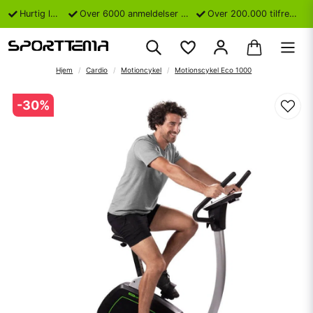
Hurtig levering
Over 6000 anmeldelser på Trustpilot
Over 200.000 tilfredse kunder
Hjem
Cardio
Motioncykel
Motionscykel Eco 1000
-
30
%