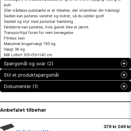
puls
(Det trådløse pulsbælte er et tilbehør, der strømliner din træning)
Sadlen kan justeres vandret og lodret, så du sidder godt
Saddel og styr med justerbar hældning
Fødderne kan justeres, hvis gulvet ikke er jævnt
Transporthjul foran for nem bevægelse
Fitness test
Maksimal brugervægt 150 kg
Vægt 36 kg
Mål LxBxH 105x55x140 cm
Spørgsmål og svar (2)
Stil et produktspørgsmål
Mathias Nilsson spurgt
for 2 måneder siden
Dokumenter (1)
question
Denna motionscykel verkar fin ocks den har ju mer
Spørg os om noget om dette produkt...
upprätt känsla som på en vanlig cykel
2001_manual_E1000 (1).pdf
Hämta
7.39 MB
Shoppen svarede
Anbefalet tilbehør
Ja. Det är även en fördel att den gör sin egen ström. Inga
batteri eller sladd till väggen.
name
Navn
379 kr
249 kr