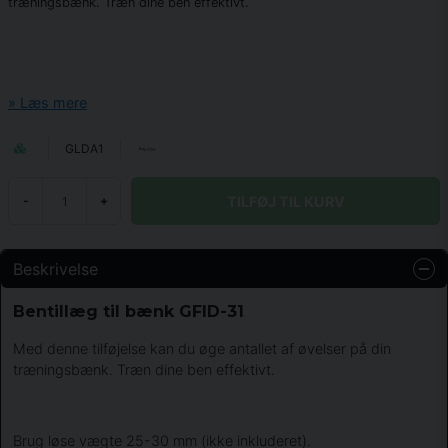
træningsbænk. Træn dine ben effektivt.
Læs mere
GLDA1
TILFØJ TIL KURV
-
+
Beskrivelse
Bentillæg til bænk GFID-31
Med denne tilføjelse kan du øge antallet af øvelser på din
træningsbænk. Træn dine ben effektivt.
Brug løse vægte 25-30 mm (ikke inkluderet).