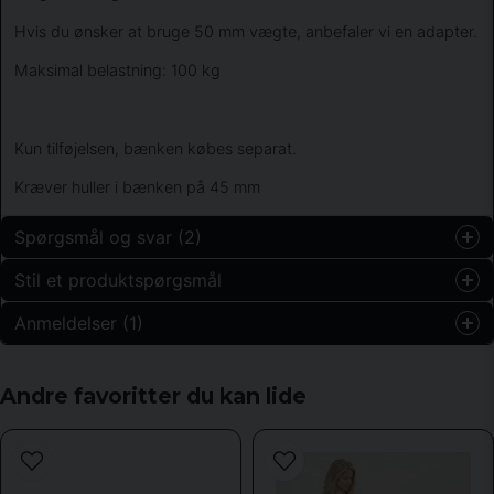
Hvis du ønsker at bruge 50 mm vægte, anbefaler vi en adapter.
Maksimal belastning: 100 kg
Kun tilføjelsen, bænken købes separat.
Kræver huller i bænken på 45 mm
Spørgsmål og svar (2)
Stil et produktspørgsmål
Mikael spurgt
for 1 år siden
Anmeldelser (1)
question
Är det adaptern som är 25 cm lång som ska var till
Spørg os om noget om dette produkt...
denna? (Abilica ConverterSleeve)e
Anders
Andre favoritter du kan lide
Shoppen svarede
for 2 år siden
välj den längre.
Kraftig og bra. Brukte den på en annen type benk.
name
Gikk fint med litt modifikasjoner.
Navn
Oleg lysenko spurgt
for 2 år siden