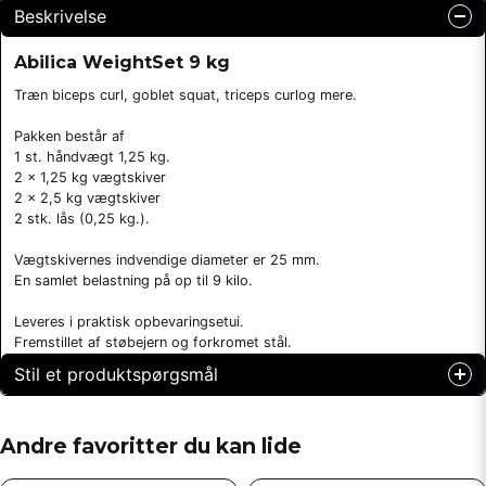
Beskrivelse
Abilica WeightSet 9 kg
Træn biceps curl, goblet squat, triceps curlog mere.
Pakken består af
1 st. håndvægt 1,25 kg.
2 x 1,25 kg vægtskiver
2 x 2,5 kg vægtskiver
2 stk. lås (0,25 kg.).
Vægtskivernes indvendige diameter er 25 mm.
En samlet belastning på op til 9 kilo.
Leveres i praktisk opbevaringsetui.
Fremstillet af støbejern og forkromet stål.
Stil et produktspørgsmål
question
Spørg os om noget om dette produkt...
Andre favoritter du kan lide