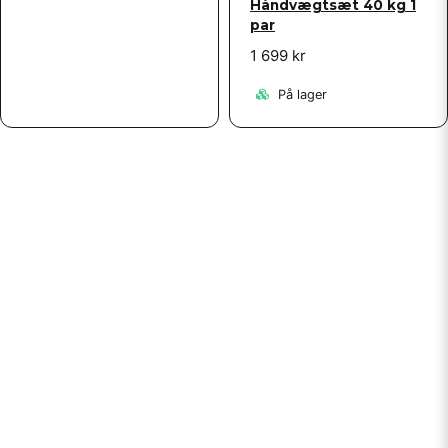
Håndvægtsæt 40 ​​kg 1
par
1 699 kr
På lager