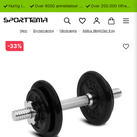
Hurtig levering
Over 6000 anmeldelser på Trustpilot
Over 200.000 tilfredse kunder
Hjem
Styrketræning
Håndvægte
Abilica WeightSet 9 kg
-
33
%