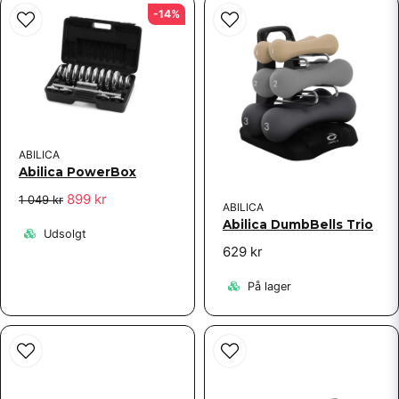
-14%
name
Navn
email
Email adresse
ABILICA
Abilica PowerBox
899 kr
1 049 kr
Ja, du kan offentliggøre mit spørgsmål
ABILICA
Abilica DumbBells Trio
Udsolgt
629 kr
På lager
Send spørgsmål