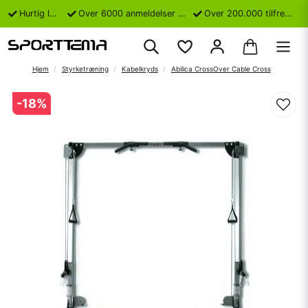
Hurtig levering
Over 6000 anmeldelser på Trustpilot
Over 200.000 tilfredse kunder
Hjem
Styrketræning
Kabelkryds
Abilica CrossOver Cable Cross
-
18
%