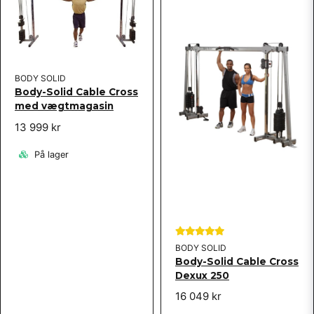
email
Email adresse
BODY SOLID
Body-Solid Cable Cross
med vægtmagasin
Ja, du kan offentliggøre mit spørgsmål
13 999 kr
På lager
Send spørgsmål
BODY SOLID
Body-Solid Cable Cross
Dexux 250
16 049 kr