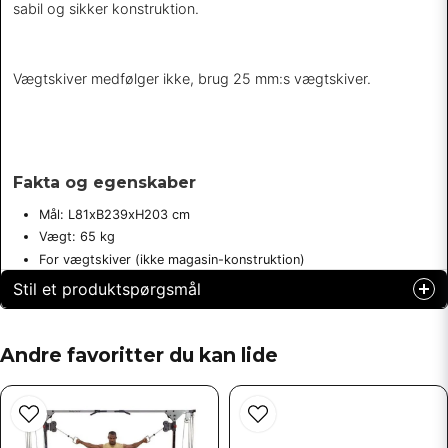
sabil og sikker konstruktion.
Vægtskiver medfølger ikke, brug 25 mm:s vægtskiver.
Fakta og egenskaber
Mål: L81xB239xH203 cm
Vægt: 65 kg
For vægtskiver (ikke magasin-konstruktion)
Stil et produktspørgsmål
question
Spørg os om noget om dette produkt...
Andre favoritter du kan lide
name
Navn