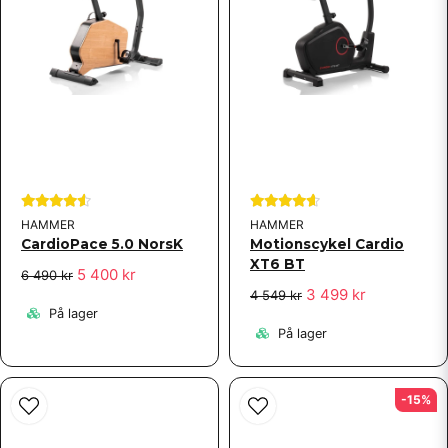
HAMMER
HAMMER
CardioPace 5.0 NorsK
Motionscykel Cardio
XT6 BT
5 400 kr
6 490 kr
3 499 kr
4 549 kr
På lager
På lager
-15%