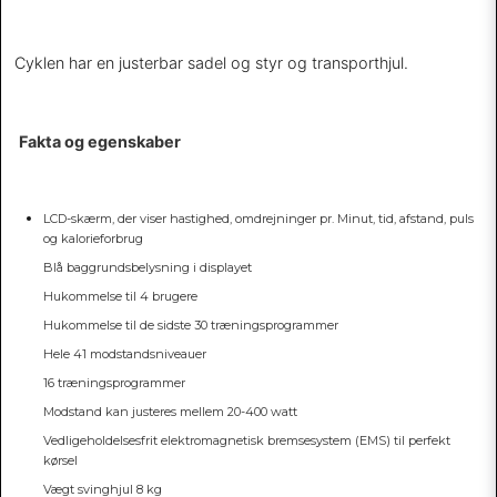
Cyklen har en justerbar sadel og styr og transporthjul.
Fakta og egenskaber
LCD-skærm, der viser hastighed, omdrejninger pr. Minut, tid, afstand, puls
og kalorieforbrug
Blå baggrundsbelysning i displayet
Hukommelse til 4 brugere
Hukommelse til de sidste 30 træningsprogrammer
Hele 41 modstandsniveauer
16 træningsprogrammer
Modstand kan justeres mellem 20-400 watt
Vedligeholdelsesfrit elektromagnetisk bremsesystem (EMS) til perfekt
kørsel
Vægt svinghjul 8 kg