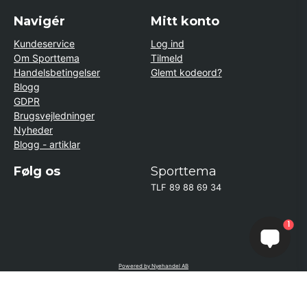
Navigér
Mitt konto
Kundeservice
Log ind
Om Sporttema
Tilmeld
Handelsbetingelser
Glemt kodeord?
Blogg
GDPR
Brugsvejledninger
Nyheder
Blogg - artiklar
Følg os
Sporttema
TLF 89 88 69 34
1
Powered by Nyehandel AB
if (window.location.hostname.endsWith('sporttema.se')) { var logoDiv =
document.getElementById('aaa_logo'); var trustpilotContainer =
document.getElementById('trustpilot-container'); if (trustpilotContainer) {