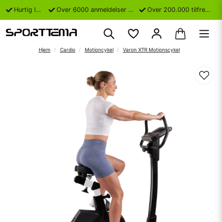
Hurtig levering
Over 6000 anmeldelser på Trustpilot
Over 200.000 tilfredse kunder
Hjem
Cardio
Motioncykel
Varon XTR Motionscykel