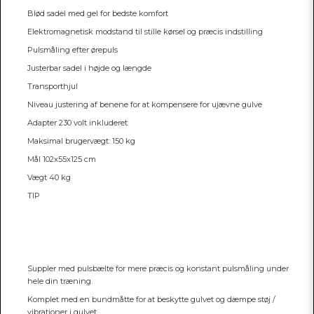
Blød sadel med gel for bedste komfort
Elektromagnetisk modstand til stille kørsel og præcis indstilling
Pulsmåling efter ørepuls
Justerbar sadel i højde og længde
Transporthjul
Niveau justering af benene for at kompensere for ujævne gulve
Adapter 230 volt inkluderet
Maksimal brugervægt: 150 kg
Mål 102x55x125 cm
Vægt 40 kg
TIP
Suppler med pulsbælte for mere præcis og konstant pulsmåling under
hele din træning.
Komplet med en bundmåtte for at beskytte gulvet og dæmpe støj /
vibrationer i gulvet.