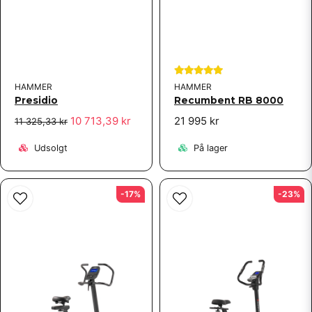
Toppen! Snabb leverans och en bra produkt.
HAMMER
HAMMER
Presidio
Recumbent RB 8000
10 713,39 kr
21 995 kr
11 325,33 kr
Udsolgt
På lager
-17%
-23%