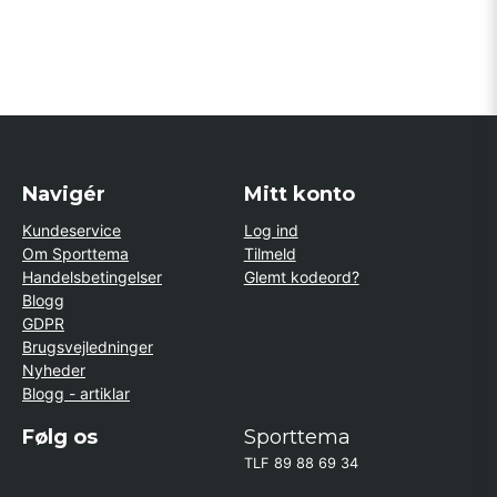
Navigér
Mitt konto
Kundeservice
Log ind
Om Sporttema
Tilmeld
Handelsbetingelser
Glemt kodeord?
Blogg
GDPR
Brugsvejledninger
Nyheder
Blogg - artiklar
Følg os
Sporttema
TLF 89 88 69 34