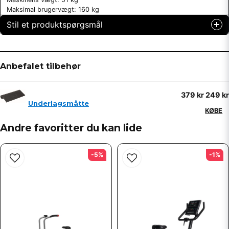
Maksimal brugervægt: 160 kg
Stil et produktspørgsmål
question
Spørg os om noget om dette produkt...
Anbefalet tilbehør
379 kr
249 kr
name
Underlagsmåtte
Navn
KØBE
Andre favoritter du kan lide
email
Email adresse
-5%
-1%
Ja, du kan offentliggøre mit spørgsmål