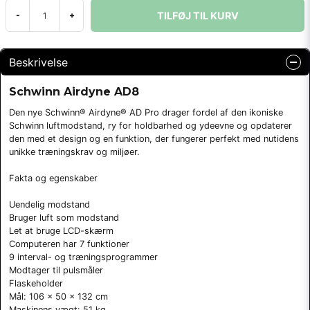
TILFØJ TIL KURV
-
+
Beskrivelse
Schwinn Airdyne AD8
Den nye Schwinn® Airdyne® AD Pro drager fordel af den ikoniske
Schwinn luftmodstand, ry for holdbarhed og ydeevne og opdaterer
den med et design og en funktion, der fungerer perfekt med nutidens
unikke træningskrav og miljøer.
Fakta og egenskaber
Uendelig modstand
Bruger luft som modstand
Let at bruge LCD-skærm
Computeren har 7 funktioner
9 interval- og træningsprogrammer
Modtager til pulsmåler
Flaskeholder
Mål: 106 x 50 x 132 cm
Maskinens vægt: 51 kg