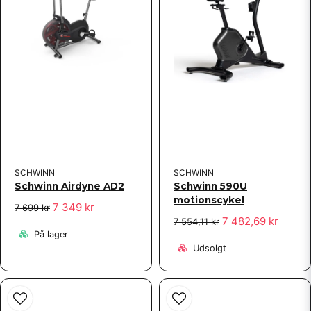
Send spørgsmål
SCHWINN
SCHWINN
Schwinn Airdyne AD2
Schwinn 590U
motionscykel
7 349 kr
7 699 kr
7 482,69 kr
7 554,11 kr
På lager
Udsolgt