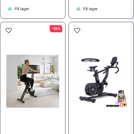
På lager
På lager
-15%