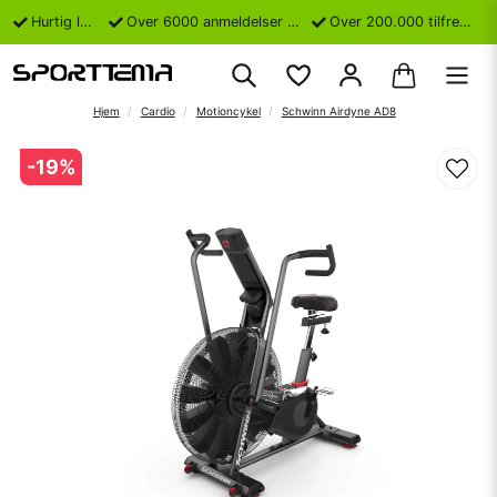
Hurtig levering
Over 6000 anmeldelser på Trustpilot
Over 200.000 tilfredse kunder
Hjem
Cardio
Motioncykel
Schwinn Airdyne AD8
-
19
%