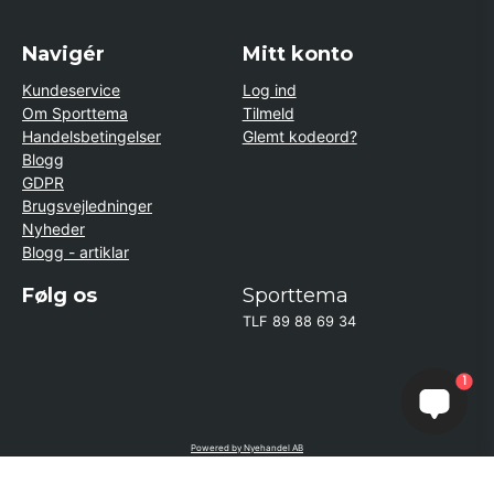
Navigér
Mitt konto
Kundeservice
Log ind
Om Sporttema
Tilmeld
Handelsbetingelser
Glemt kodeord?
Blogg
GDPR
Brugsvejledninger
Nyheder
Blogg - artiklar
Følg os
Sporttema
TLF 89 88 69 34
1
Powered by Nyehandel AB
if (window.location.hostname.endsWith('sporttema.se')) { var logoDiv =
document.getElementById('aaa_logo'); var trustpilotContainer =