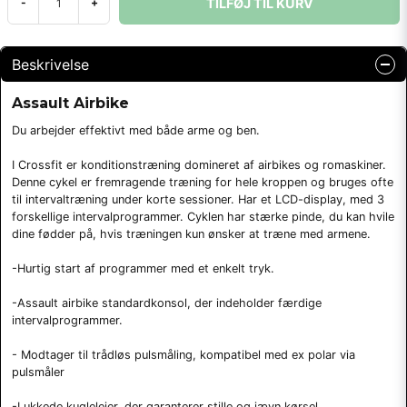
TILFØJ TIL KURV
-
+
Beskrivelse
Assault Airbike
Du arbejder effektivt med både arme og ben.
I Crossfit er konditionstræning domineret af airbikes og romaskiner.
Denne cykel er fremragende træning for hele kroppen og bruges ofte
til intervaltræning under korte sessioner. Har et LCD-display, med 3
forskellige intervalprogrammer. Cyklen har stærke pinde, du kan hvile
dine fødder på, hvis træningen kun ønsker at træne med armene.
-Hurtig start af programmer med et enkelt tryk.
-Assault airbike standardkonsol, der indeholder færdige
intervalprogrammer.
- Modtager til trådløs pulsmåling, kompatibel med ex polar via
pulsmåler
-Lukkede kuglelejer, der garanterer stille og jævn kørsel