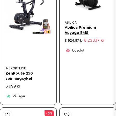
ABILICA
Abilica Premium
Voyage EMS
8 238,17 kr
8 924,97 kr
Udsolgt
INSPORTLINE
ZenRoute 250
spinningcykel
6 999 kr
På lager
-5%