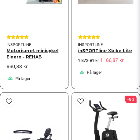
Send spørgsmål
INSPORTLINE
INSPORTLINE
Motoriseret minicykel
inSPORTline Xbike Lite
Elnero - REHAB
1 166,87 kr
1 372,91 kr
960,83 kr
På lager
På lager
-8%