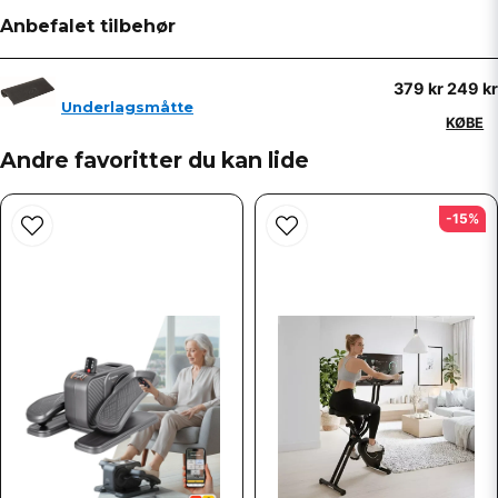
Anbefalet tilbehør
379 kr
249 kr
name
Underlagsmåtte
Navn
KØBE
Andre favoritter du kan lide
email
Email adresse
-15%
Ja, du kan offentliggøre mit spørgsmål