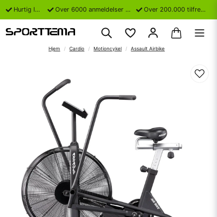
Hurtig levering
Over 6000 anmeldelser på Trustpilot
Over 200.000 tilfredse kunder
Hjem
Cardio
Motioncykel
Assault Airbike