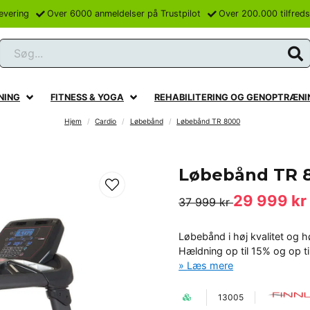
levering
Over 6000 anmeldelser på Trustpilot
Over 200.000 tilfred
Søg...
NING
FITNESS & YOGA
REHABILITERING OG GENOPTRÆNI
Hjem
Cardio
Løbebånd
Løbebånd TR 8000
Løbebånd TR 
29 999 kr
37 999 kr
Løbebånd i høj kvalitet og 
Hældning op til 15% og op til
Læs mere
13005