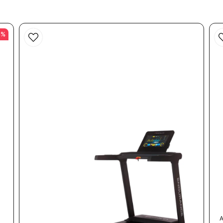
3%
Send spørgsmål
A