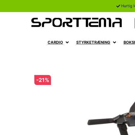
Hurtig 
CARDIO
STYRKETRÆNING
BOKS
-
21
%