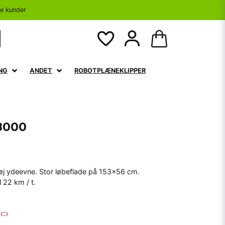
se kunder
NG
ANDET
ROBOTPLÆNEKLIPPER
8000
høj ydeevne. Stor løbeflade på 153x56 cm.
 22 km / t.