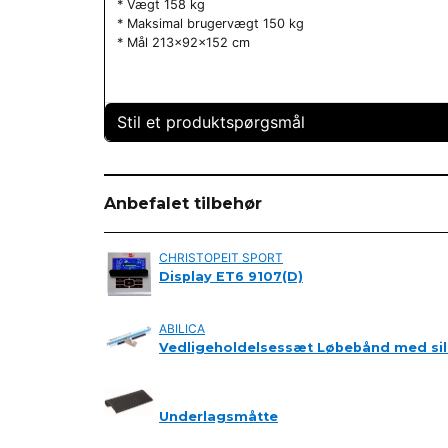
* Vægt 158 ​​kg
* Maksimal brugervægt 150 kg
* Mål 213x92x152 cm
Stil et produktspørgsmål
question
Spørg os om noget om dette produkt...
Anbefalet tilbehør
CHRISTOPEIT SPORT
name
Display ET6 9107(D)
Navn
ABILICA
Vedligeholdelsessæt Løbebånd med sil
Ja, du kan offentliggøre mit spørgsmål
Underlagsmåtte