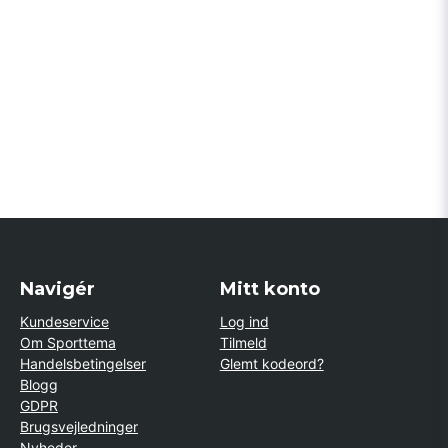
Navigér
Mitt konto
Kundeservice
Log ind
Om Sporttema
Tilmeld
Handelsbetingelser
Glemt kodeord?
Blogg
GDPR
Brugsvejledninger
Nyheder