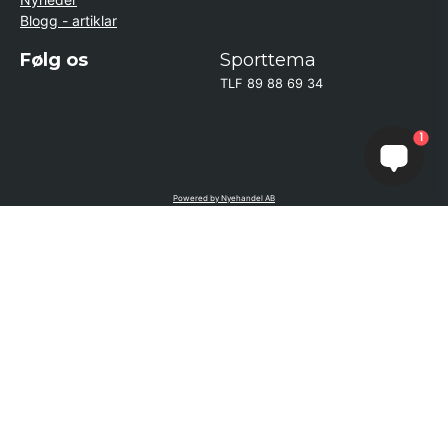
Blogg - artiklar
Følg os
Sporttema
TLF 89 88 69 34
1
Powered by Nyehandel AB
if (window.location.hostname.endsWith('sporttema.se')) { var logoDiv =
document.getElementById('aaa_logo'); var trustpilotContainer =
document.getElementById('trustpilot-container'); if (trustpilotContainer) {
trustpilotContainer.style.display = 'block'; } if (logoDiv) {
logoDiv.style.display = 'block'; } } if
(window.location.hostname.endsWith('sporttema.no')) { var trustpilotNo
= document.getElementById('trustpilot-no'); if (trustpilotNo) {
trustpilotNo.style.display = 'block'; } } setTimeout(() => { if
(document.querySelector('.accordion')) { let egenskap =
document.querySelector('.accordion-button[aria-label="Egenskaper"]'); if
(egenskap) { egenskap.click(); } let reviewBtn =
document.querySelector('#product-reviews.accordion-button'); if
(reviewBtn) { reviewBtn.click(); } } }, 1000);