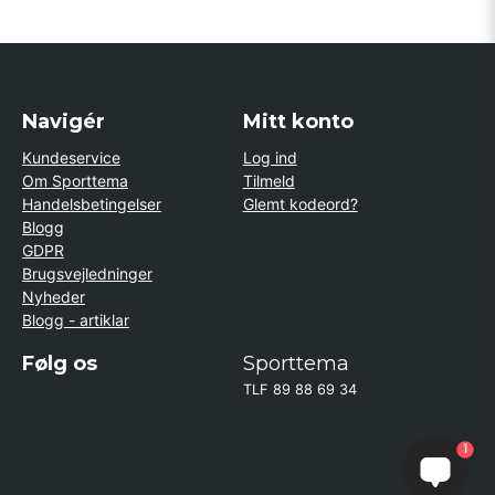
Navigér
Mitt konto
Kundeservice
Log ind
Om Sporttema
Tilmeld
Handelsbetingelser
Glemt kodeord?
Blogg
GDPR
Brugsvejledninger
Nyheder
Blogg - artiklar
Følg os
Sporttema
TLF 89 88 69 34
1