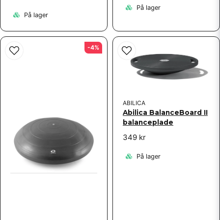
På lager
På lager
-4%
Send spørgsmål
ABILICA
Abilica BalanceBoard II
balanceplade
349 kr
På lager