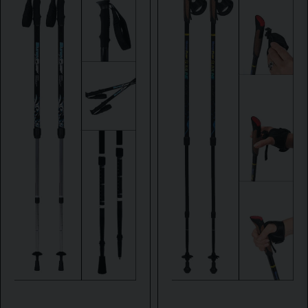
Hej! lite pyssel att byta.
SANDRO
for 1 år siden
Ja, du kan offentliggøre mit spørgsmål
Send spørgsmål