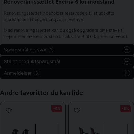
Renoveringssættet Energy 6 kg modstand
Renoveringssættet indeholder reservedele til at udskifte
modstanden i begge bungypump-stave.
Med renoveringssættet kan du også opgradere dine stave til
højere eller lavere modstand. F.eks. fra 4 til 6 kg eller omvendt.
Spørgsmål og svar (1)
Stil et produktspørgsmål
lars-olof svensson svensson spurgt
for 1 år siden
Anmeldelser (3)
question
passar renoveringssats 6kg till slimline bungy pump
Spørg os om noget om dette produkt...
Shoppen svarede
Inger
Andre favoritter du kan lide
Ja, du kan tex uppgradera från 4 till 6 kg
for 8 måneder siden
Förutom att Bungypumps förklaring hur man byter är
name
lite meckig, i alla fall på ett äldre par stavar, så är
Navn
-6%
-8%
renoveringssatsen bra.
Anonym
email
for 9 måneder siden
Email adresse