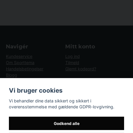
Navigér
Mitt konto
Kundeservice
Log ind
Om Sporttema
Tilmeld
Handelsbetingelser
Glemt kodeord?
Blogg
GDPR
Brugsvejledninger
Vi bruger cookies
Nyheder
Blogg - artiklar
Vi behandler dine data sikkert og sikkert i
overensstemmelse med gældende GDPR-lovgivning.
Følg os
Sporttema
TLF 89 88 69 34
Godkend alle