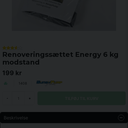
Renoveringssættet Energy 6 kg
modstand
199 kr
1408
TILFØJ TIL KURV
-
+
Beskrivelse