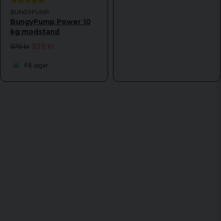
BUNGYPUMP
BungyPump Power 10
kg modstand
939 kr
979 kr
På lager