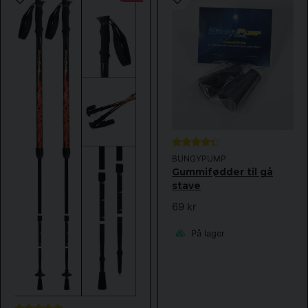
BUNGYPUMP
Gummifødder til gå
stave
69 kr
På lager