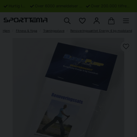
Hurtig levering
Over 6000 anmeldelser på Trustpilot
Over 200.000 tilfredse kunder
Hjem
Fitness & Yoga
Træningsstave
Renoveringssættet Energy 6 kg modstand