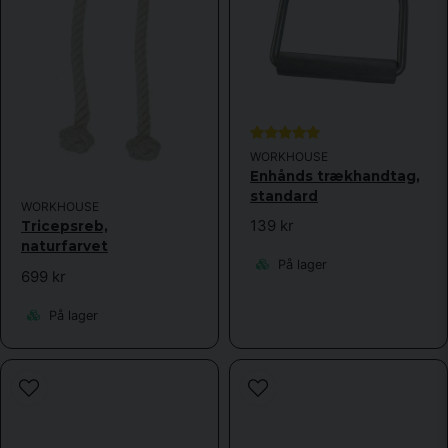
email
Email adresse
Ja, du kan offentliggøre mit spørgsmål
WORKHOUSE
Enhånds trækhandtag,
standard
WORKHOUSE
139 kr
Tricepsreb,
naturfarvet
På lager
699 kr
Send spørgsmål
På lager