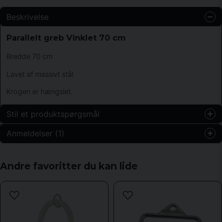
Beskrivelse
Parallelt greb Vinklet 70 cm
Bredde 70 cm
Lavet af massivt stål
Krogen er hængslet.
Stil et produktspørgsmål
Anmeldelser (1)
question
Spørg os om noget om dette produkt...
Anonym
Andre favoritter du kan lide
for 2 år siden
Bra kvalitet och prisvärd.
name
Navn