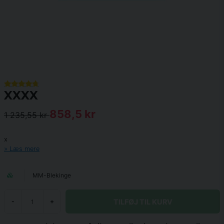
XXXX
858,5 kr
1 235,55 kr
x
Læs mere
MM-Blekinge
TILFØJ TIL KURV
-
+