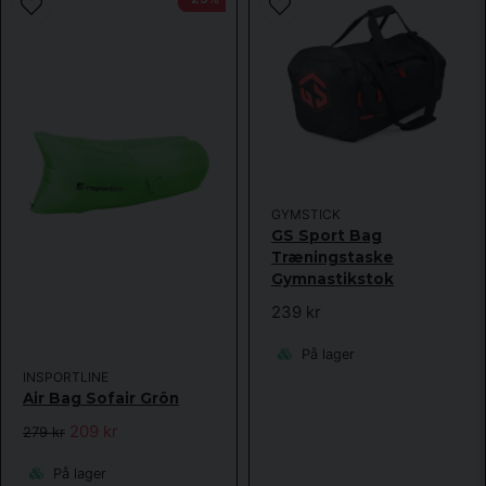
GYMSTICK
GS Sport Bag
Træningstaske
Gymnastikstok
239 kr
På lager
INSPORTLINE
Air Bag Sofair Grön
209 kr
279 kr
På lager