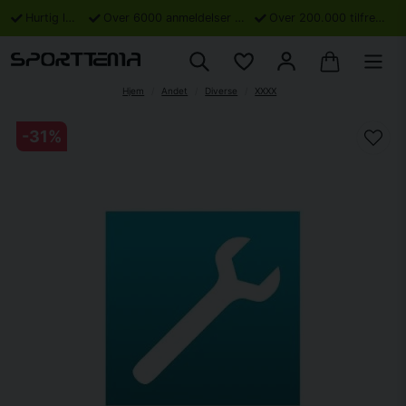
Hurtig levering
Over 6000 anmeldelser på Trustpilot
Over 200.000 tilfredse kunder
Hjem
Andet
Diverse
XXXX
-
31
%