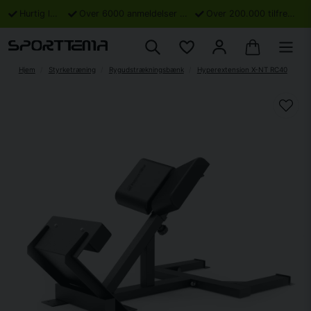
Hurtig levering
Over 6000 anmeldelser på Trustpilot
Over 200.000 tilfredse kunder
Hjem
Styrketræning
Rygudstrækningsbænk
Hyperextension X-NT RC40