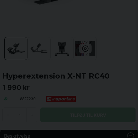
Hyperextension X-NT RC40
1 990 kr
8827230
TILFØJ TIL KURV
-
+
Beskrivelse