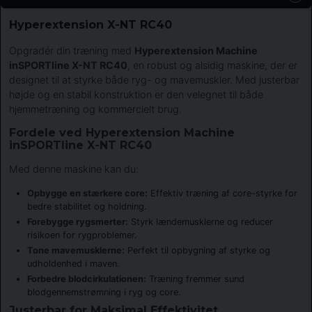
Hyperextension X-NT RC40
Opgradér din træning med
Hyperextension Machine
inSPORTline X-NT RC40
, en robust og alsidig maskine, der er
designet til at styrke både ryg- og mavemuskler. Med justerbar
højde og en stabil konstruktion er den velegnet til både
hjemmetræning og kommercielt brug.
Fordele ved Hyperextension Machine
inSPORTline X-NT RC40
Med denne maskine kan du:
Opbygge en stærkere core:
Effektiv træning af core-styrke for
bedre stabilitet og holdning.
Forebygge rygsmerter:
Styrk lændemusklerne og reducer
risikoen for rygproblemer.
Tone mavemusklerne:
Perfekt til opbygning af styrke og
udholdenhed i maven.
Forbedre blodcirkulationen:
Træning fremmer sund
blodgennemstrømning i ryg og core.
Justerbar for Maksimal Effektivitet