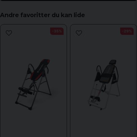
question
Spørg os om noget om dette produkt...
Andre favoritter du kan lide
-35%
-29%
name
Navn
email
Email adresse
Ja, du kan offentliggøre mit spørgsmål