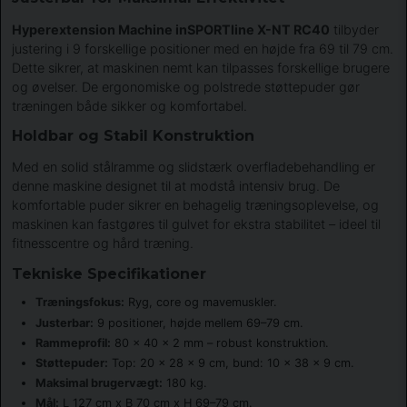
Hyperextension Machine inSPORTline X-NT RC40
tilbyder
justering i 9 forskellige positioner med en højde fra 69 til 79 cm.
Dette sikrer, at maskinen nemt kan tilpasses forskellige brugere
og øvelser. De ergonomiske og polstrede støttepuder gør
træningen både sikker og komfortabel.
Holdbar og Stabil Konstruktion
Med en solid stålramme og slidstærk overfladebehandling er
denne maskine designet til at modstå intensiv brug. De
komfortable puder sikrer en behagelig træningsoplevelse, og
maskinen kan fastgøres til gulvet for ekstra stabilitet – ideel til
fitnesscentre og hård træning.
Tekniske Specifikationer
Træningsfokus:
Ryg, core og mavemuskler.
Justerbar:
9 positioner, højde mellem 69–79 cm.
Rammeprofil:
80 x 40 x 2 mm – robust konstruktion.
Støttepuder:
Top: 20 x 28 x 9 cm, bund: 10 x 38 x 9 cm.
Maksimal brugervægt:
180 kg.
Mål:
L 127 cm x B 70 cm x H 69–79 cm.