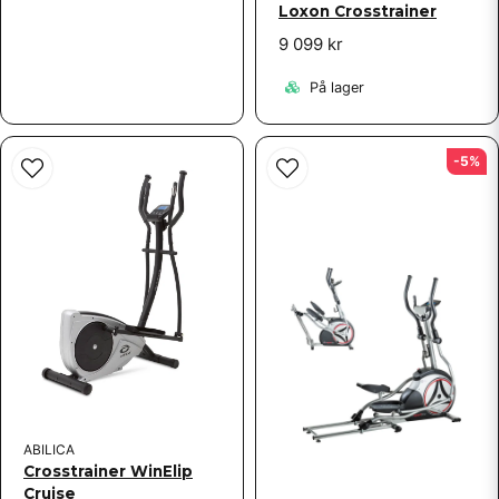
Loxon Crosstrainer
9 099 kr
På lager
-5%
ABILICA
Crosstrainer WinElip
Cruise