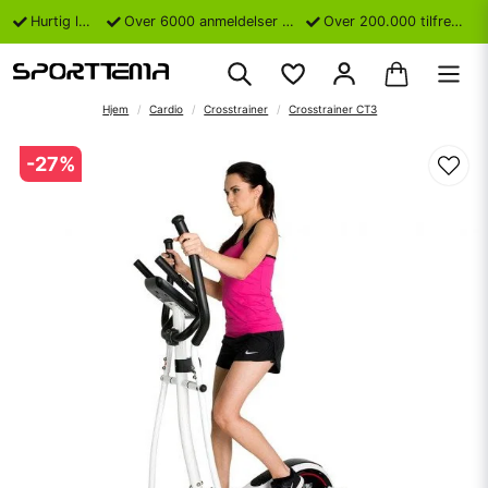
Hurtig levering
Over 6000 anmeldelser på Trustpilot
Over 200.000 tilfredse kunder
Hjem
Cardio
Crosstrainer
Crosstrainer CT3
-
27
%