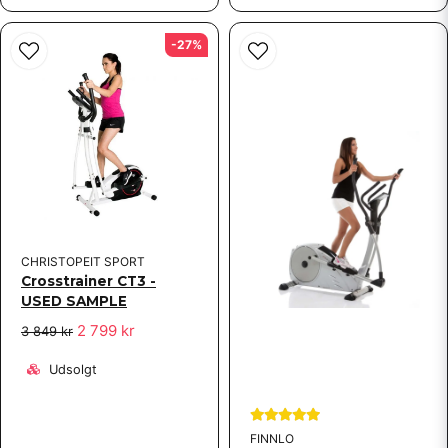
Bratoi spurgt
for 1 år siden
-27%
Det är för spänt fast justeringen är på steg "1" kan man
göra någonting att spänt av?tack
Shoppen svarede
Om det inte är någon direkt skillnad mellan läge 1 och 8 så
är det sannolikt vajern i nedre delen av främre röret fel
kopplat vid er montering. Kontrollera kopplingen, sänd
gärna bild till oss hur det är kopplat så kan vi bedöma om
det är rätt eller fel.
CHRISTOPEIT SPORT
Crosstrainer CT3 -
USED SAMPLE
2 799 kr
3 849 kr
Udsolgt
FINNLO