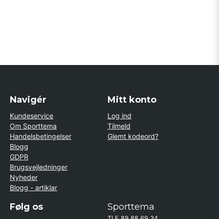
Navigér
Mitt konto
Kundeservice
Log ind
Om Sporttema
Tilmeld
Handelsbetingelser
Glemt kodeord?
Blogg
GDPR
Brugsvejledninger
Nyheder
Blogg - artiklar
Følg os
Sporttema
TLF 89 88 69 34