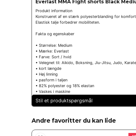
Everlast MMA Fight shorts Black Med
Produkt information
Konstrueret af en stærk polyesterblanding for komfort 
Elastisk talje forbedrer mobiliteten.
Fakta og egenskaber
• Størrelse: Medium
• Mærke: Everlast
• Farve: Sort / hvid
• Velegnet til: Aikido, Boksning, Jiu-Jitsu, Judo, Kar
• kort længde
• Høj linning
• pasform i taljen
• 82% polyester og 18% elastan
• Vaskes i maskine
Stil et produktspørgsmål
question
Spørg os om noget om dette produkt...
Andre favoritter du kan lide