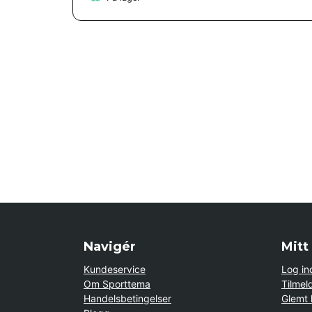
Navigér
Mitt
Kundeservice
Log in
Om Sporttema
Tilmel
Handelsbetingelser
Glemt