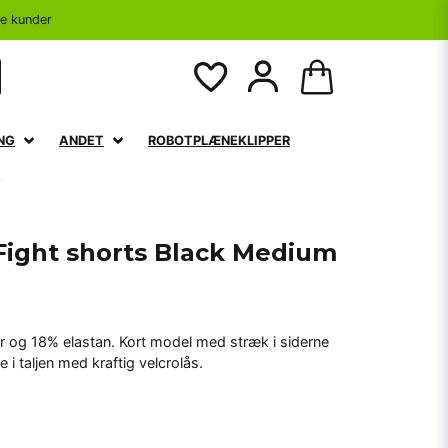
se kunder
NG
ANDET
ROBOTPLÆNEKLIPPER
m
Fight shorts Black Medium
 og 18% elastan. Kort model med stræk i siderne
 i taljen med kraftig velcrolås.