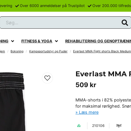
levering
Over 6000 anmeldelser på Trustpilot
Over 200.000 tilfred
Søg...
NING
FITNESS & YOGA
REHABILITERING OG GENOPTRÆNI
jem
Boksning
Kampsportudstyr og Puder
Everlast MMA Fight shorts Black Mediu
Everlast MMA 
509 kr
MMA-shorts i 82% polyester
for maksimal rørlighed. Snøre
Læs mere
210106