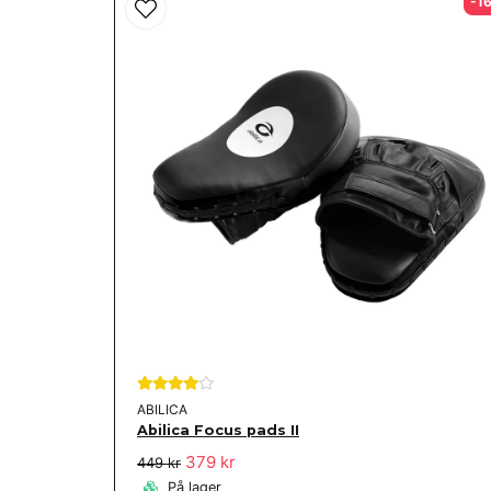
-1
name
Navn
Ja, du kan offentliggøre mit spørgsmål
ABILICA
Abilica Focus pads II
379 kr
449 kr
På lager