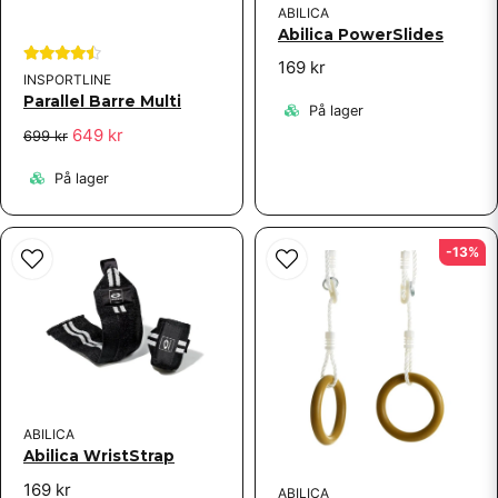
ABILICA
Abilica PowerSlides
Send spørgsmål
169 kr
INSPORTLINE
Parallel Barre Multi
På lager
649 kr
699 kr
På lager
-13%
ABILICA
Abilica WristStrap
169 kr
ABILICA