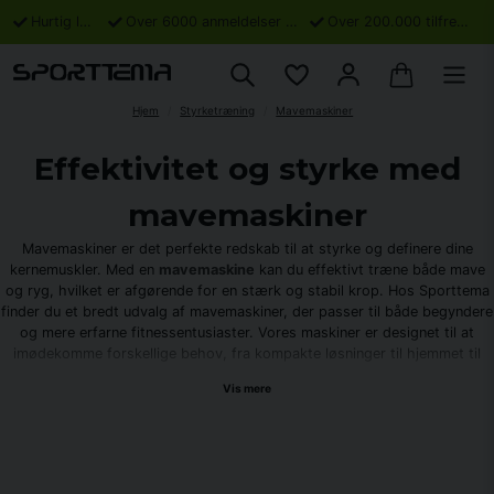
Hurtig levering
Over 6000 anmeldelser på Trustpilot
Over 200.000 tilfredse kunder
Hjem
Styrketræning
Mavemaskiner
Effektivitet og styrke med
mavemaskiner
Mavemaskiner er det perfekte redskab til at styrke og definere dine
kernemuskler. Med en
mavemaskine
kan du effektivt træne både mave
og ryg, hvilket er afgørende for en stærk og stabil krop. Hos Sporttema
finder du et bredt udvalg af mavemaskiner, der passer til både begyndere
og mere erfarne fitnessentusiaster. Vores maskiner er designet til at
imødekomme forskellige behov, fra kompakte løsninger til hjemmet til
mere avancerede maskiner til
styrketræning
.
Vis mere
En af de store fordele ved mavemaskiner er deres alsidighed. Du kan
nemt justere indstillingerne for at fokusere på forskellige muskelgrupper,
herunder de lige og skrå mavemuskler samt lænden. Dette gør dem til et
fremragende supplement til anden
mavetræning
. For dem, der ønsker at