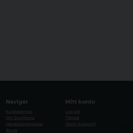
supplere med yderligere træning, findes der også kategorier som
rygstrækkere
og
fitness & yoga
, som giver en holistisk
træningsoplevelse.
Vores udvalg af mavemaskiner er nøje udvalgt for at kombinere
funktionalitet og holdbarhed. Med gratis fragt og pengene-tilbage-
garanti hos Sporttema kan du føle dig tryg ved dit køb og fokusere på at
nå dine træningsmål.
Navigér
Mitt konto
Kundeservice
Log ind
Om Sporttema
Tilmeld
Handelsbetingelser
Glemt kodeord?
Blogg